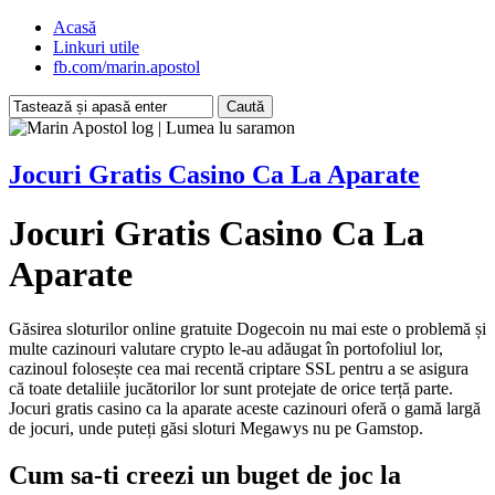
Acasă
Linkuri utile
fb.com/marin.apostol
Jocuri Gratis Casino Ca La Aparate
Jocuri Gratis Casino Ca La
Aparate
Găsirea sloturilor online gratuite Dogecoin nu mai este o problemă și
multe cazinouri valutare crypto le-au adăugat în portofoliul lor,
cazinoul folosește cea mai recentă criptare SSL pentru a se asigura
că toate detaliile jucătorilor lor sunt protejate de orice terță parte.
Jocuri gratis casino ca la aparate aceste cazinouri oferă o gamă largă
de jocuri, unde puteți găsi sloturi Megawys nu pe Gamstop.
Cum sa-ti creezi un buget de joc la