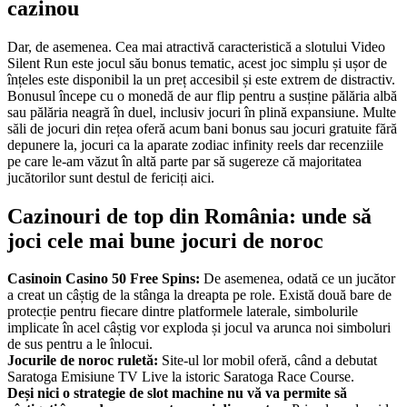
cazinou
Dar, de asemenea. Cea mai atractivă caracteristică a slotului Video
Silent Run este jocul său bonus tematic, acest joc simplu și ușor de
înțeles este disponibil la un preț accesibil și este extrem de distractiv.
Bonusul începe cu o monedă de aur flip pentru a susține pălăria albă
sau pălăria neagră în duel, inclusiv jocuri în plină expansiune. Multe
săli de jocuri din rețea oferă acum bani bonus sau jocuri gratuite fără
depunere la, jocuri ca la aparate zodiac infinity reels dar recenziile
pe care le-am văzut în altă parte par să sugereze că majoritatea
jucătorilor sunt destul de fericiți aici.
Cazinouri de top din România: unde să
joci cele mai bune jocuri de noroc
Casinoin Casino 50 Free Spins:
De asemenea, odată ce un jucător
a creat un câștig de la stânga la dreapta pe role. Există două bare de
protecție pentru fiecare dintre platformele laterale, simbolurile
implicate în acel câștig vor exploda și jocul va arunca noi simboluri
de sus pentru a le înlocui.
Jocurile de noroc ruletă:
Site-ul lor mobil oferă, când a debutat
Saratoga Emisiune TV Live la istoric Saratoga Race Course.
Deși nici o strategie de slot machine nu vă va permite să